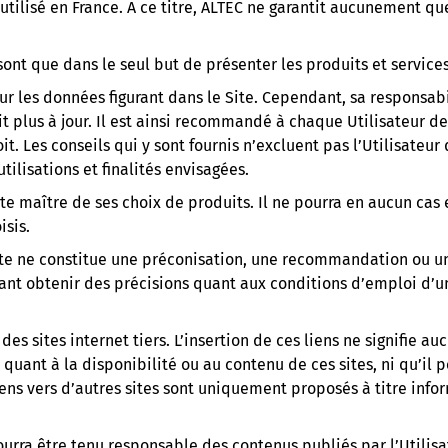
utilisé en France. A ce titre, ALTEC ne garantit aucunement que
 sont que dans le seul but de présenter les produits et service
our les données figurant dans le Site. Cependant, sa responsab
it plus à jour. Il est ainsi recommandé à chaque Utilisateur de
it. Les conseils qui y sont fournis n’excluent pas l’Utilisateur
tilisations et finalités envisagées.
este maître de ses choix de produits. Il ne pourra en aucun cas
isis.
e ne constitue une préconisation, une recommandation ou un 
tant obtenir des précisions quant aux conditions d’emploi d’un
 des sites internet tiers. L’insertion de ces liens ne signifie
 quant à la disponibilité ou au contenu de ces sites, ni qu’i
liens vers d’autres sites sont uniquement proposés à titre info
urra être tenu responsable des contenus publiés par l’Utilisate